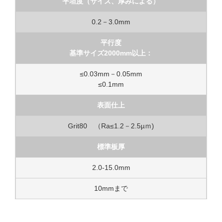
平坦度（サイズ、厚みによる）
0.2－3.0mm
平行度
基準サイズ2000mm以上：
≤0.03mm－0.05mm
≤0.1mm
表面仕上
Grit80 （Ra≤1.2－2.5µｍ)
標準板厚
2.0-15.0mm
10mmまで