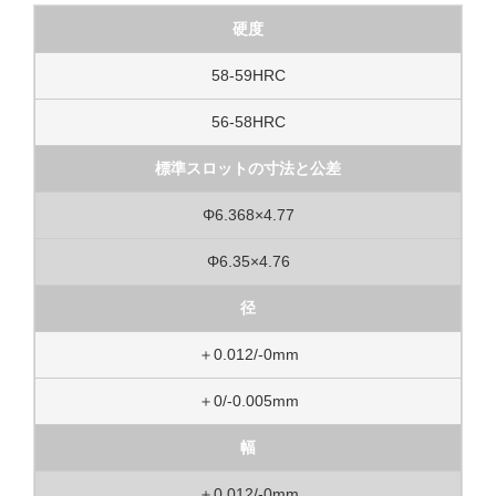
硬度
58-59HRC
56-58HRC
標準スロットの寸法と公差
Φ6.368×4.77
Φ6.35×4.76
径
＋0.012/-0mm
＋0/-0.005mm
幅
＋0.012/-0mm