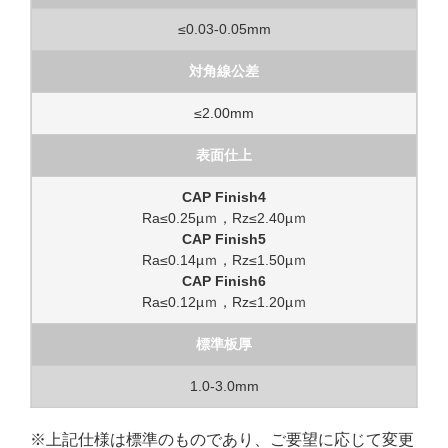
≤0.03-0.05mm
対角線公差
≤2.00mm
表面仕上
CAP Finish4
Ra≤0.25µｍ，Rz≤2.40µｍ
CAP Finish5
Ra≤0.14µｍ，Rz≤1.50µｍ
CAP Finish6
Ra≤0.12µｍ，Rz≤1.20µｍ
標準板厚
1.0-3.0mm
※上記仕様は標準のものであり、ご要望に応じて変更