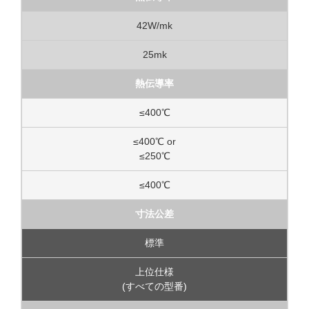
42W/mk
25mk
熱伝導率
≤400℃
≤400℃ or
≤250℃
≤400℃
寸法公差
標準
上位仕様
(すべての型番)