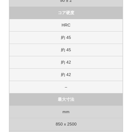
50 ± 2
コア硬度
HRC
約 45
約 45
約 42
約 42
–
最大寸法
mm
850 x 2500