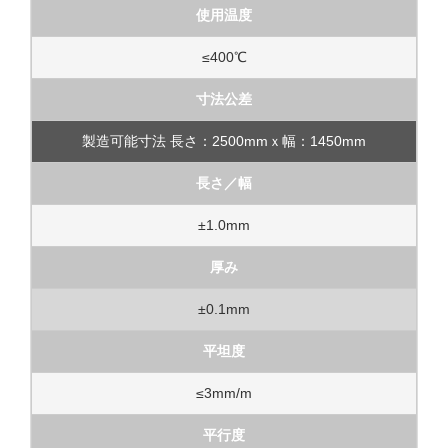
使用温度
≤400℃
寸法公差
製造可能寸法 長さ：2500mmｘ幅：1450mm
長さ／幅
±1.0mm
厚み
±0.1mm
平坦度
≤3mm/m
平行度