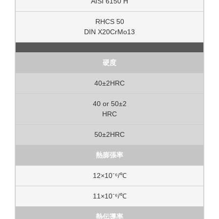
AISI 6150 H
RHCS 50
DIN X20CrMo13
硬度
40±2HRC
40 or 50±2
HRC
50±2HRC
熱膨張率
12×10⁻⁶/℃
11×10⁻⁶/℃
熱伝導率