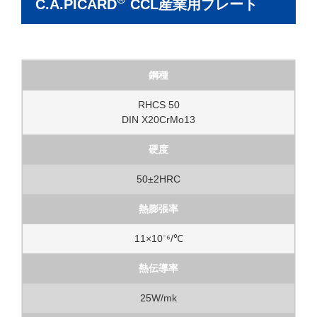
C.A.PICARD
CCL産業用プレート
鋼種
RHCS 50
DIN X20CrMo13
硬度
50±2HRC
熱膨張率
11×10⁻⁶/℃
熱伝導率
25W/mk