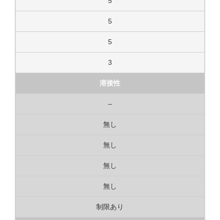
5
5
5
3
溶接性
–
無し
無し
無し
無し
制限あり