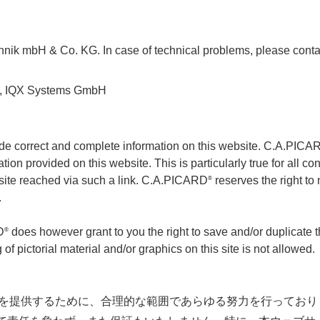
echnik mbH & Co. KG. In case of technical problems, please cont
UG, IQX Systems GmbH
ide correct and complete information on this website. C.A.PICA
ion provided on this website. This is particularly true for all con
 a site reached via such a link. C.A.PICARD
reserves the right to
®
.
D
does however grant to you the right to save and/or duplicate the
®
f pictorial material and/or graphics on this site is not allowed.
提供するために、合理的な範囲であらゆる努力を行っております。