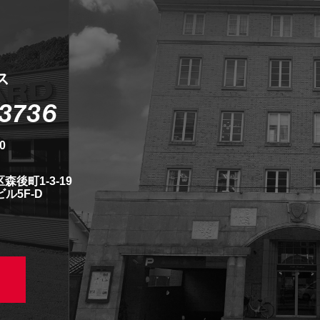
ス
-3736
0
森後町1-3-19
ル5F-D