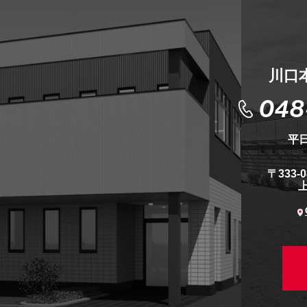
川口
048
平日
〒333-
上