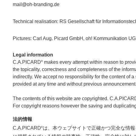
mail@oh-branding.de
Technical realisation: RS Gesellschaft für Informationst
Pictures: Carl Aug. Picard GmbH, oh! Kommunikation 
Legal information
C.A.PICARD
makes every attempt within reason to prov
®
the topicality, correctness and completeness of the informat
indirectly. We accept no responsibility for the content of
provided at any time and without previous announcement
The contents of this website are copyrighted. C.A.PICAR
For copyright reasons however the saving and duplicating o
法的情報
C.A.PICARD
は、本ウェブサイトで正確かつ完全な情報を
®