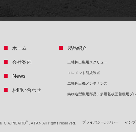
ホーム
製品紹介
会社案内
二軸押出機用スクリュー
エレメント引抜装置
News
二軸押出機メンテナンス
お問い合わせ
鋳物造型機用部品／
多層基板圧着機用プ
®
プライバシーポリシー
インプ
 © C.A.PICARD
JAPAN All rights reserved.