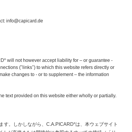
act: info@capicard.de
RD
will not however accept liability for – or guarantee -
®
nections ("links") to which this website refers directly or
 make changes to - or to supplement – the information
 text provided on this website either wholly or partially.
しかしながら、C.A.PICARD
は、本ウェブサイト
®